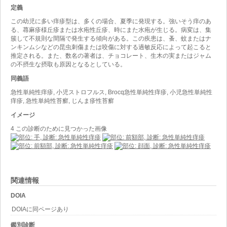
定義
この幼児に多い痒疹型は、多くの場合、夏季に発現する。強いそう痒のあ
る、蕁麻疹様丘疹または水疱性丘疹、時にまた水疱が生じる。病変は、集
簇して不規則な間隔で発生する傾向がある。この疾患は、蚤、蚊またはナ
ンキンムシなどの昆虫刺傷または咬傷に対する過敏反応によって起こると
推定される。また、数名の著者は、チョコレート、生木の実またはジャム
の不摂生な摂取も原因となるとしている。
同義語
急性単純性痒疹, 小児ストロフルス, Brocq急性単純性痒疹, 小児急性単純性
痒疹, 急性単純性苔癬, じんま疹性苔癬
イメージ
4 この診断のために見つかった画像
関連情報
DOIA
DOIAに同ページあり
鑑別診断