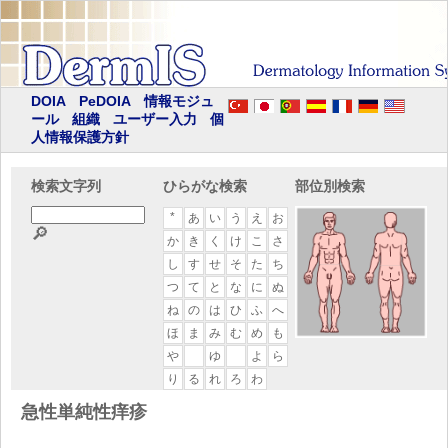
DOIA
PeDOIA
情報モジュ
ール
組織
ユーザー入力
個
人情報保護方針
検索文字列
ひらがな検索
部位別検索
*
あ
い
う
え
お
🔎
か
き
く
け
こ
さ
し
す
せ
そ
た
ち
つ
て
と
な
に
ぬ
ね
の
は
ひ
ふ
へ
ほ
ま
み
む
め
も
や
ゆ
よ
ら
り
る
れ
ろ
わ
急性単純性痒疹