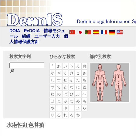
DOIA
PeDOIA
情報モジュ
ール
組織
ユーザー入力
個
人情報保護方針
検索文字列
ひらがな検索
部位別検索
*
あ
い
う
え
お
🔎
か
き
く
け
こ
さ
し
す
せ
そ
た
ち
つ
て
と
な
に
ぬ
ね
の
は
ひ
ふ
へ
ほ
ま
み
む
め
も
や
ゆ
よ
ら
り
る
れ
ろ
わ
水疱性紅色苔癬