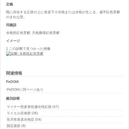
定義
既に存在する丘疹の上に表皮下小水疱または水疱が生じる、扁平紅色苔癬
のまれな型。
同義語
水疱性紅色苔癬, 天疱瘡様紅色苔癬
イメージ
1 この診断で見つかった画像
関連情報
PeDOIA
PeDOIAに同ページあり
鑑別診断
マイナー型多形性滲出性紅斑 (47)
ライエル症候群 (36)
先天性表皮水疱症 (54)
固定薬疹 (9)