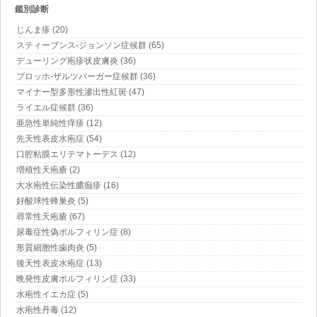
鑑別診断
じんま疹 (20)
スティーブンス-ジョンソン症候群 (65)
デューリング疱疹状皮膚炎 (36)
ブロッホ-ザルツバーガー症候群 (36)
マイナー型多形性滲出性紅斑 (47)
ライエル症候群 (36)
亜急性単純性痒疹 (12)
先天性表皮水疱症 (54)
口腔粘膜エリテマトーデス (12)
増殖性天疱瘡 (2)
大水疱性伝染性膿痂疹 (16)
好酸球性蜂巣炎 (5)
尋常性天疱瘡 (67)
尿毒症性偽ポルフィリン症 (8)
形質細胞性歯肉炎 (5)
後天性表皮水疱症 (13)
晩発性皮膚ポルフィリン症 (33)
水疱性イエカ症 (5)
水疱性丹毒 (12)