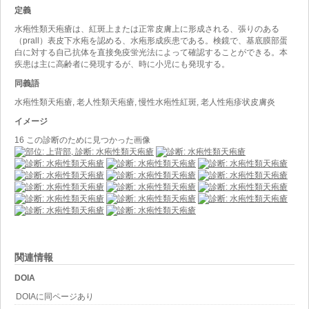
定義
水疱性類天疱瘡は、紅斑上または正常皮膚上に形成される、張りのある
（prall）表皮下水疱を認める、水疱形成疾患である。検鏡で、基底膜部蛋
白に対する自己抗体を直接免疫蛍光法によって確認することができる。本
疾患は主に高齢者に発現するが、時に小児にも発現する。
同義語
水疱性類天疱瘡, 老人性類天疱瘡, 慢性水疱性紅斑, 老人性疱疹状皮膚炎
イメージ
16 この診断のために見つかった画像
関連情報
DOIA
DOIAに同ページあり