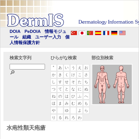
DOIA
PeDOIA
情報モジュ
ール
組織
ユーザー入力
個
人情報保護方針
検索文字列
ひらがな検索
部位別検索
*
あ
い
う
え
お
🔎
か
き
く
け
こ
さ
し
す
せ
そ
た
ち
つ
て
と
な
に
ぬ
ね
の
は
ひ
ふ
へ
ほ
ま
み
む
め
も
や
ゆ
よ
ら
り
る
れ
ろ
わ
水疱性類天疱瘡