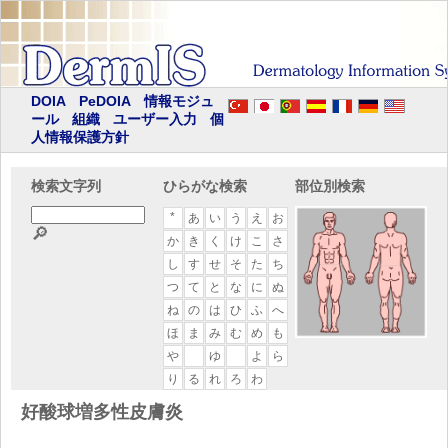
DOIA
PeDOIA
情報モジュ
ール
組織
ユーザー入力
個
人情報保護方針
検索文字列
ひらがな検索
部位別検索
*
あ
い
う
え
お
🔎
か
き
く
け
こ
さ
し
す
せ
そ
た
ち
つ
て
と
な
に
ぬ
ね
の
は
ひ
ふ
へ
ほ
ま
み
む
め
も
や
ゆ
よ
ら
り
る
れ
ろ
わ
好酸球増多性皮膚炎