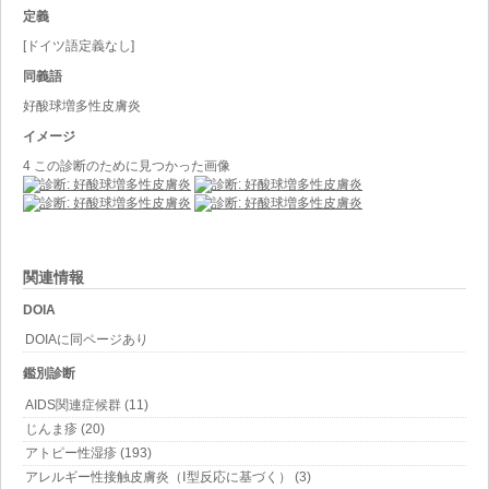
定義
[ドイツ語定義なし]
同義語
好酸球増多性皮膚炎
イメージ
4 この診断のために見つかった画像
関連情報
DOIA
DOIAに同ページあり
鑑別診断
AIDS関連症候群 (11)
じんま疹 (20)
アトピー性湿疹 (193)
アレルギー性接触皮膚炎（Ⅰ型反応に基づく） (3)