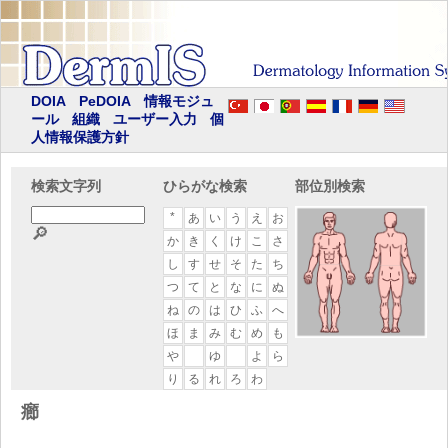
DOIA
PeDOIA
情報モジュ
ール
組織
ユーザー入力
個
人情報保護方針
検索文字列
ひらがな検索
部位別検索
*
あ
い
う
え
お
🔎
か
き
く
け
こ
さ
し
す
せ
そ
た
ち
つ
て
と
な
に
ぬ
ね
の
は
ひ
ふ
へ
ほ
ま
み
む
め
も
や
ゆ
よ
ら
り
る
れ
ろ
わ
癤