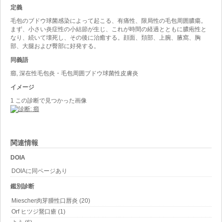
定義
毛包のブドウ球菌感染によって起こる、有痛性、限局性の毛包周囲膿瘍。
まず、小さい炎症性の小結節が生じ、これが時間の経過とともに膿疱性と
なり、続いて壊死し、その後に治癒する。顔面、頚部、上腕、腋窩、胸
部、大腿および臀部に好発する。
同義語
癤, 深在性毛包炎・毛包周囲ブドウ球菌性皮膚炎
イメージ
1 この診断で見つかった画像
関連情報
DOIA
DOIAに同ページあり
鑑別診断
Miescher肉芽腫性口唇炎 (20)
Orf ヒツジ鵞口瘡 (1)