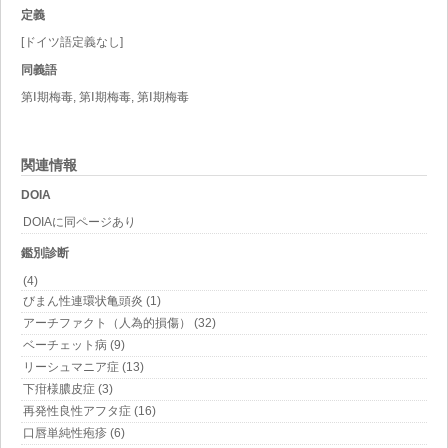
定義
[ドイツ語定義なし]
同義語
第Ⅰ期梅毒, 第Ⅰ期梅毒, 第Ⅰ期梅毒
関連情報
DOIA
DOIAに同ページあり
鑑別診断
(4)
びまん性連環状亀頭炎 (1)
アーチファクト（人為的損傷） (32)
ベーチェット病 (9)
リーシュマニア症 (13)
下疳様膿皮症 (3)
再発性良性アフタ症 (16)
口唇単純性疱疹 (6)