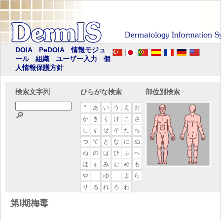
DOIA
PeDOIA
情報モジュ
ール
組織
ユーザー入力
個
人情報保護方針
検索文字列
ひらがな検索
部位別検索
*
あ
い
う
え
お
🔎
か
き
く
け
こ
さ
し
す
せ
そ
た
ち
つ
て
と
な
に
ぬ
ね
の
は
ひ
ふ
へ
ほ
ま
み
む
め
も
や
ゆ
よ
ら
り
る
れ
ろ
わ
第Ⅰ期梅毒