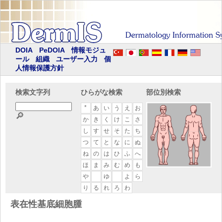
DOIA
PeDOIA
情報モジュ
ール
組織
ユーザー入力
個
人情報保護方針
検索文字列
ひらがな検索
部位別検索
*
あ
い
う
え
お
🔎
か
き
く
け
こ
さ
し
す
せ
そ
た
ち
つ
て
と
な
に
ぬ
ね
の
は
ひ
ふ
へ
ほ
ま
み
む
め
も
や
ゆ
よ
ら
り
る
れ
ろ
わ
表在性基底細胞腫