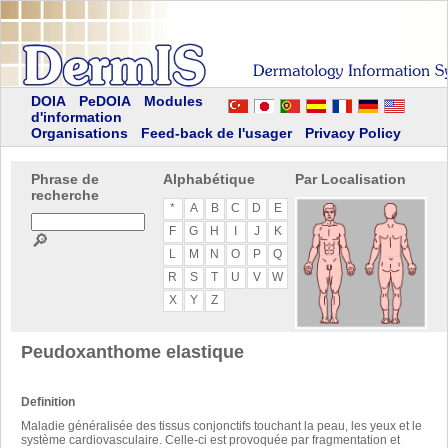
DOIA
PeDOIA
Modules
d'information
Organisations
Feed-back de l'usager
Privacy Policy
Phrase de
Alphabétique
Par Localisation
recherche
*
A
B
C
D
E
F
G
H
I
J
K
🔎
L
M
N
O
P
Q
R
S
T
U
V
W
X
Y
Z
Peudoxanthome elastique
Definition
Maladie généralisée des tissus conjonctifs touchant la peau, les yeux et le
système cardiovasculaire. Celle-ci est provoquée par fragmentation et