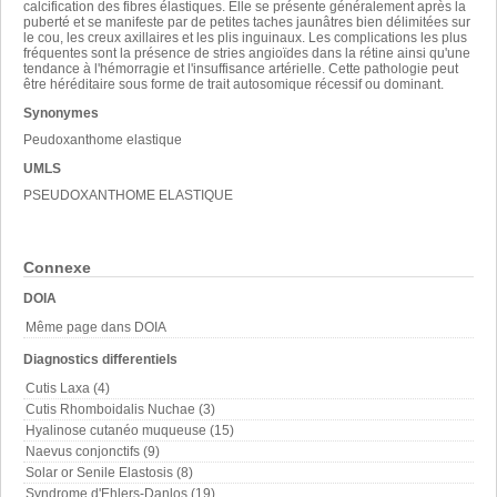
calcification des fibres élastiques. Elle se présente généralement après la
puberté et se manifeste par de petites taches jaunâtres bien délimitées sur
le cou, les creux axillaires et les plis inguinaux. Les complications les plus
fréquentes sont la présence de stries angioïdes dans la rétine ainsi qu'une
tendance à l'hémorragie et l'insuffisance artérielle. Cette pathologie peut
être héréditaire sous forme de trait autosomique récessif ou dominant.
Synonymes
Peudoxanthome elastique
UMLS
PSEUDOXANTHOME ELASTIQUE
Connexe
DOIA
Même page dans DOIA
Diagnostics differentiels
Cutis Laxa (4)
Cutis Rhomboidalis Nuchae (3)
Hyalinose cutanéo muqueuse (15)
Naevus conjonctifs (9)
Solar or Senile Elastosis (8)
Syndrome d'Ehlers-Danlos (19)