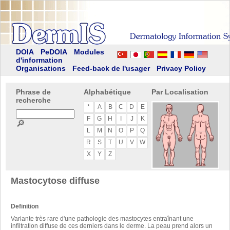
DOIA
PeDOIA
Modules
d'information
Organisations
Feed-back de l'usager
Privacy Policy
Phrase de
Alphabétique
Par Localisation
recherche
*
A
B
C
D
E
F
G
H
I
J
K
🔎
L
M
N
O
P
Q
R
S
T
U
V
W
X
Y
Z
Mastocytose diffuse
Definition
Variante très rare d'une pathologie des mastocytes entraînant une
infiltration diffuse de ces derniers dans le derme. La peau prend alors un