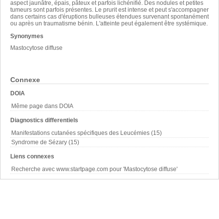
aspect jaunâtre, épais, pâteux et parfois lichénifié. Des nodules et petites
tumeurs sont parfois présentes. Le prurit est intense et peut s'accompagner
dans certains cas d'éruptions bulleuses étendues survenant spontanément
ou après un traumatisme bénin. L'atteinte peut également être systémique.
Synonymes
Mastocytose diffuse
Connexe
DOIA
Même page dans DOIA
Diagnostics differentiels
Manifestations cutanées spécifiques des Leucémies (15)
Syndrome de Sézary (15)
Liens connexes
Recherche avec www.startpage.com pour 'Mastocytose diffuse'