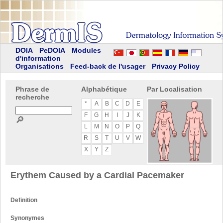
DOIA
PeDOIA
Modules
d'information
Organisations
Feed-back de l'usager
Privacy Policy
Phrase de
Alphabétique
Par Localisation
recherche
*
A
B
C
D
E
F
G
H
I
J
K
🔎
L
M
N
O
P
Q
R
S
T
U
V
W
X
Y
Z
Erythem Caused by a Cardial Pacemaker
Definition
Synonymes