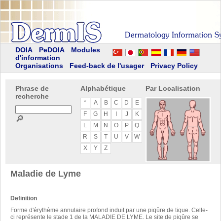
DOIA
PeDOIA
Modules
d'information
Organisations
Feed-back de l'usager
Privacy Policy
Phrase de
Alphabétique
Par Localisation
recherche
*
A
B
C
D
E
F
G
H
I
J
K
🔎
L
M
N
O
P
Q
R
S
T
U
V
W
X
Y
Z
Maladie de Lyme
Definition
Forme d'érythème annulaire profond induit par une piqûre de tique. Celle-
ci représente le stade 1 de la MALADIE DE LYME. Le site de piqûre se