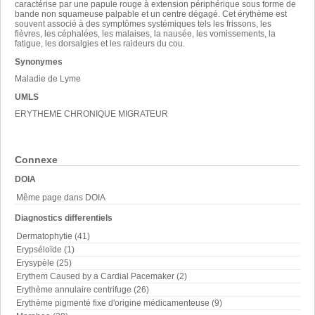
caractérise par une papule rouge à extension périphérique sous forme de
bande non squameuse palpable et un centre dégagé. Cet érythème est
souvent associé à des symptômes systémiques tels les frissons, les
fièvres, les céphalées, les malaises, la nausée, les vomissements, la
fatigue, les dorsalgies et les raideurs du cou.
Synonymes
Maladie de Lyme
UMLS
ERYTHEME CHRONIQUE MIGRATEUR
Connexe
DOIA
Même page dans DOIA
Diagnostics differentiels
Dermatophytie (41)
Erypséloïde (1)
Erysypèle (25)
Erythem Caused by a Cardial Pacemaker (2)
Erythème annulaire centrifuge (26)
Erythème pigmenté fixe d'origine médicamenteuse (9)