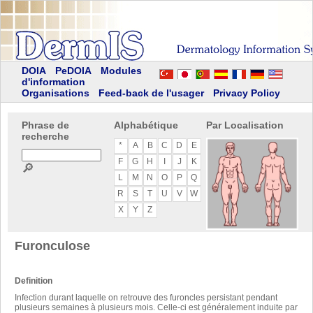
DOIA
PeDOIA
Modules
d'information
Organisations
Feed-back de l'usager
Privacy Policy
Phrase de
Alphabétique
Par Localisation
recherche
*
A
B
C
D
E
F
G
H
I
J
K
🔎
L
M
N
O
P
Q
R
S
T
U
V
W
X
Y
Z
Furonculose
Definition
Infection durant laquelle on retrouve des furoncles persistant pendant
plusieurs semaines à plusieurs mois. Celle-ci est généralement induite par