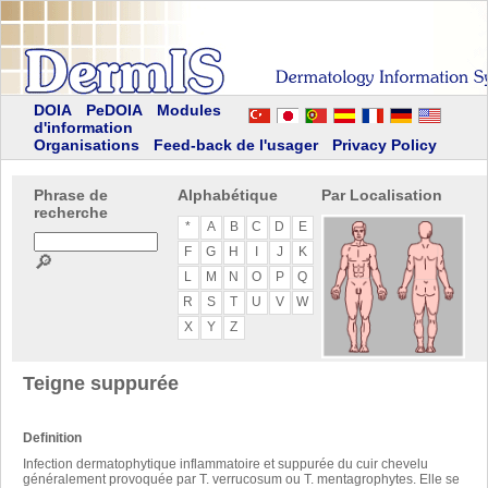
DOIA
PeDOIA
Modules
d'information
Organisations
Feed-back de l'usager
Privacy Policy
Phrase de
Alphabétique
Par Localisation
recherche
*
A
B
C
D
E
F
G
H
I
J
K
🔎
L
M
N
O
P
Q
R
S
T
U
V
W
X
Y
Z
Teigne suppurée
Definition
Infection dermatophytique inflammatoire et suppurée du cuir chevelu
généralement provoquée par T. verrucosum ou T. mentagrophytes. Elle se