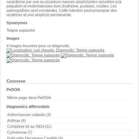
caractérise par une ou plusieurs masses alopéciantes sensibles à la
palpation et oedémateuses avec érythème, pustules, croûtes. Les
adénopathies sont constantes. Cette infection peut provoquer des
cicatrices et une alopécie permanente.
Synonymes
Teigne suppurée
Images
4 images trouvées pour ce diagnostic
Connexe
PeDOIA
Même page dans PeDOIA
Diagnostics differentiels
Actinomycose cutanée (3)
Anthrax (6)
Complexe lié au SIDA (11)
Cylindrome (7)
Folliculitis Decalvans Capillitii (9)