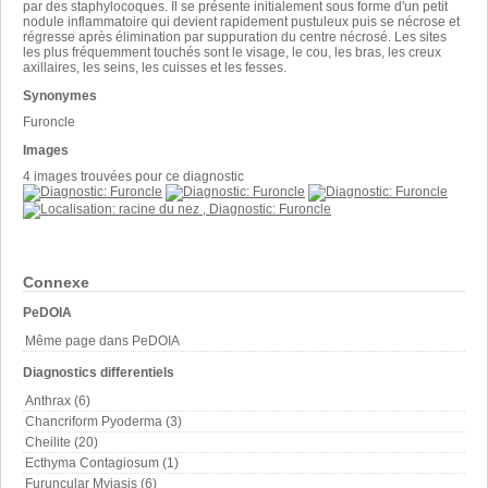
par des staphylocoques. Il se présente initialement sous forme d'un petit
nodule inflammatoire qui devient rapidement pustuleux puis se nécrose et
régresse après élimination par suppuration du centre nécrosé. Les sites
les plus fréquemment touchés sont le visage, le cou, les bras, les creux
axillaires, les seins, les cuisses et les fesses.
Synonymes
Furoncle
Images
4 images trouvées pour ce diagnostic
Connexe
PeDOIA
Même page dans PeDOIA
Diagnostics differentiels
Anthrax (6)
Chancriform Pyoderma (3)
Cheilite (20)
Ecthyma Contagiosum (1)
Furuncular Myiasis (6)