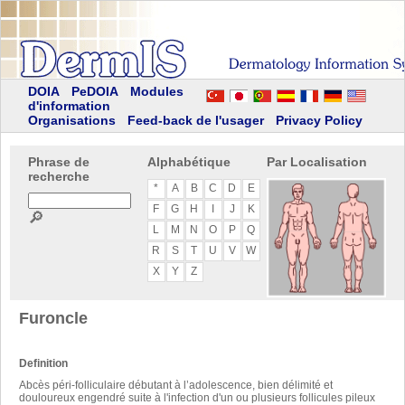
DOIA
PeDOIA
Modules
d'information
Organisations
Feed-back de l'usager
Privacy Policy
Phrase de
Alphabétique
Par Localisation
recherche
*
A
B
C
D
E
F
G
H
I
J
K
🔎
L
M
N
O
P
Q
R
S
T
U
V
W
X
Y
Z
Furoncle
Definition
Abcès péri-folliculaire débutant à l’adolescence, bien délimité et
douloureux engendré suite à l'infection d'un ou plusieurs follicules pileux