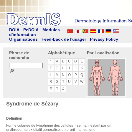
DOIA
PeDOIA
Modules
d'information
Organisations
Feed-back de l'usager
Privacy Policy
Phrase de
Alphabétique
Par Localisation
recherche
*
A
B
C
D
E
F
G
H
I
J
K
🔎
L
M
N
O
P
Q
R
S
T
U
V
W
X
Y
Z
Syndrome de Sézary
Definition
Forme cutanée de lymphome des cellules T se manifestant par un
érythroderme exfoliatif généralisé, un prurit intense, une