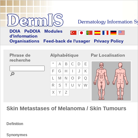
DOIA
PeDOIA
Modules
d'information
Organisations
Feed-back de l'usager
Privacy Policy
Phrase de
Alphabétique
Par Localisation
recherche
*
A
B
C
D
E
F
G
H
I
J
K
🔎
L
M
N
O
P
Q
R
S
T
U
V
W
X
Y
Z
Skin Metastases of Melanoma / Skin Tumours
Definition
Synonymes