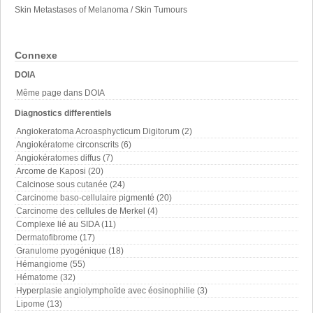
Skin Metastases of Melanoma / Skin Tumours
Connexe
DOIA
Même page dans DOIA
Diagnostics differentiels
Angiokeratoma Acroasphycticum Digitorum (2)
Angiokératome circonscrits (6)
Angiokératomes diffus (7)
Arcome de Kaposi (20)
Calcinose sous cutanée (24)
Carcinome baso-cellulaire pigmenté (20)
Carcinome des cellules de Merkel (4)
Complexe lié au SIDA (11)
Dermatofibrome (17)
Granulome pyogénique (18)
Hémangiome (55)
Hématome (32)
Hyperplasie angiolymphoïde avec éosinophilie (3)
Lipome (13)