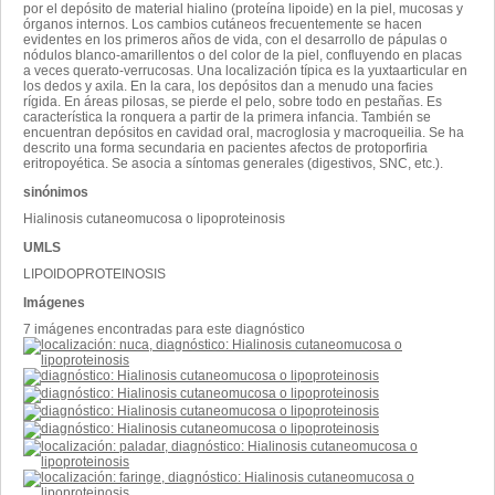
por el depósito de material hialino (proteína lipoide) en la piel, mucosas y
órganos internos. Los cambios cutáneos frecuentemente se hacen
evidentes en los primeros años de vida, con el desarrollo de pápulas o
nódulos blanco-amarillentos o del color de la piel, confluyendo en placas
a veces querato-verrucosas. Una localización típica es la yuxtaarticular en
los dedos y axila. En la cara, los depósitos dan a menudo una facies
rígida. En áreas pilosas, se pierde el pelo, sobre todo en pestañas. Es
característica la ronquera a partir de la primera infancia. También se
encuentran depósitos en cavidad oral, macroglosia y macroqueilia. Se ha
descrito una forma secundaria en pacientes afectos de protoporfiria
eritropoyética. Se asocia a síntomas generales (digestivos, SNC, etc.).
sinónimos
Hialinosis cutaneomucosa o lipoproteinosis
UMLS
LIPOIDOPROTEINOSIS
Imágenes
7 imágenes encontradas para este diagnóstico