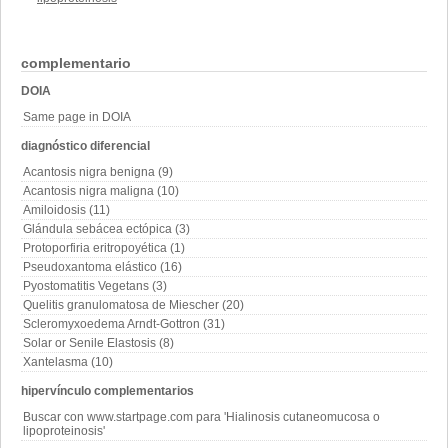
complementario
DOIA
Same page in DOIA
diagnóstico diferencial
Acantosis nigra benigna (9)
Acantosis nigra maligna (10)
Amiloidosis (11)
Glándula sebácea ectópica (3)
Protoporfiria eritropoyética (1)
Pseudoxantoma elástico (16)
Pyostomatitis Vegetans (3)
Quelitis granulomatosa de Miescher (20)
Scleromyxoedema Arndt-Gottron (31)
Solar or Senile Elastosis (8)
Xantelasma (10)
hipervínculo complementarios
Buscar con www.startpage.com para 'Hialinosis cutaneomucosa o
lipoproteinosis'