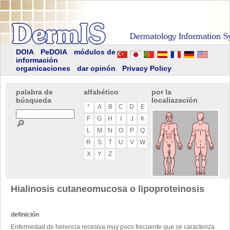
DOIA
PeDOIA
módulos de
información
organicaciones
dar opinón
Privacy Policy
palabra de
alfabético
por la
búsqueda
localiazación
*
A
B
C
D
E
F
G
H
I
J
K
🔎
L
M
N
O
P
Q
R
S
T
U
V
W
X
Y
Z
Hialinosis cutaneomucosa o lipoproteinosis
definición
Enfermedad de herencia recesiva muy poco frecuente que se caracteriza