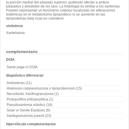
la porción medial del párpado superior, pudiendo afectar a ambos
párpados y alrededor de los ojos. La histología es similar a los xantomas.
Pueden representar un fenómeno cutáneo localizado sin alteraciones
sistémicas en el metabolismo lipoprotéico ni un aumento en las
lipoproteínas beta ricas en colesterol.
sinónimos
Xantelasma
complementario
DOIA
Same page in DOIA
diagnóstico diferencial
Amiloidosis (11)
Hialinosis cutaneomucosa o lipoproteinosis (15)
Necrobiotic Xanthogranuloma (1)
Protoporfiria eritropoyética (1)
Pseudoxantoma elástico (16)
Solar or Senile Elastosis (8)
Xantogranuloma juvenil (23)
hipervínculo complementarios