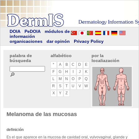
DOIA
PeDOIA
módulos de
información
organicaciones
dar opinón
Privacy Policy
palabra de
alfabético
por la
búsqueda
localiazación
*
A
B
C
D
E
F
G
H
I
J
K
🔎
L
M
N
O
P
Q
R
S
T
U
V
W
X
Y
Z
Melanoma de las mucosas
definición
Es el que aparece en la mucosa de cavidad oral, vulvovaginal, glande y