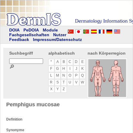
DOIA
PeDOIA
Module
Fachgesellschaften
Nutzer
Feedback
Impressum/Datenschutz
Suchbegriff
alphabetisch
nach Körperregion
*
A
B
C
D
E
🔎
F
G
H
I
J
K
L
M
N
O
P
Q
R
S
T
U
V
W
X
Y
Z
Pemphigus mucosae
Definition
Synonyme