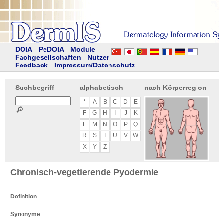
DOIA
PeDOIA
Module
Fachgesellschaften
Nutzer
Feedback
Impressum/Datenschutz
Suchbegriff
alphabetisch
nach Körperregion
*
A
B
C
D
E
🔎
F
G
H
I
J
K
L
M
N
O
P
Q
R
S
T
U
V
W
X
Y
Z
Chronisch-vegetierende Pyodermie
Definition
Synonyme