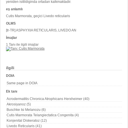
yeniden isitildiginda ortadan kalkmaktadir.
eş anlamlı
Cutis Marmorata, geçici Livedo reticularis
OLMS
[tr-TR] ASPHYXIA RETICULARIS, LIVEDO AN
İmajlar
1 Tanı ile ilgili imajlar
ilgili
DOIA
Same page in DOIA
Ek tanı
Acrodermatitis Chronica Atrophicans Herxheimer (40)
Akrosiyanoz (5)
Buschke Isi Melanozu (6)
Cutis Marmorata Telangiectatica Congenita (4)
Konjenital Diskeratoz (12)
Livedo Reticularis (41)