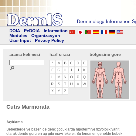
DOIA
PeDOIA
Information
Modules
Organizasyon
User Input
Privacy Policy
arama kelimesi
harf sırası
bölgesine göre
*
A
B
C
D
E
🔎
F
G
H
I
J
K
L
M
N
O
P
Q
R
S
T
U
V
W
X
Y
Z
Cutis Marmorata
Açıklama
Bebeklerde ve bazen de genç çocuklarda hipotermiye fizyolojik yanit
olarak deride görülen ag gibi mavi lekeler. Bu fenomen genelde bebek