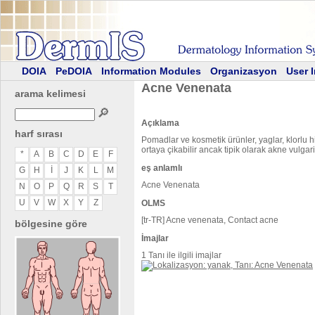
DOIA
PeDOIA
Information Modules
Organizasyon
User 
Acne Venenata
arama kelimesi
🔎
Açıklama
harf sırası
Pomadlar ve kosmetik ürünler, yaglar, klorlu h
ortaya çikabilir ancak tipik olarak akne vulgar
*
A
B
C
D
E
F
eş anlamlı
G
H
I
J
K
L
M
Acne Venenata
N
O
P
Q
R
S
T
U
V
W
X
Y
Z
OLMS
[tr-TR] Acne venenata, Contact acne
bölgesine göre
İmajlar
1 Tanı ile ilgili imajlar