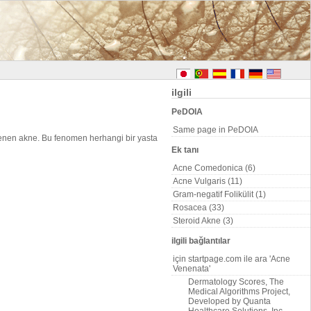
ilgili
PeDOIA
Same page in PeDOIA
üklenen akne. Bu fenomen herhangi bir yasta
Ek tanı
Acne Comedonica (6)
Acne Vulgaris (11)
Gram-negatif Folikülit (1)
Rosacea (33)
Steroid Akne (3)
ilgili bağlantılar
için startpage.com ile ara 'Acne
Venenata'
Dermatology Scores, The
Medical Algorithms Project,
Developed by Quanta