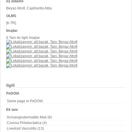
eş anlamlı
Beyaz Atrofi, Capillaritis Alba
OLMS
[tr-TR]
İmajlar
6 Tanı ile ilgili imajlar
ilgili
PeDOIA
Same page in PeDOIA
Ek tanı
Acroangiodermatitis Mali (8)
Corona Phlebectatica (4)
Livedoid Vasculitis (13)