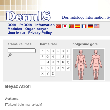
DOIA
PeDOIA
Information
Modules
Organizasyon
User Input
Privacy Policy
arama kelimesi
harf sırası
bölgesine göre
*
A
B
C
D
E
🔎
F
G
H
I
J
K
L
M
N
O
P
Q
R
S
T
U
V
W
X
Y
Z
Beyaz Atrofi
Açıklama
[Türkçesi bulunmamaktadir]