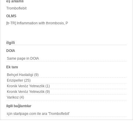
eş anlamlı
Tromboflebit
OLMS
[tr-TR] Inflammation with thrombosis, P
ilgili
DOIA
Same page in DOIA
Ek tanı
Behçet Hastaligi (9)
Erizipeller (25)
Kronik Venöz Yetmezlik (1)
Kronik Venöz Yetmezlik (9)
Varikoz (4)
ilgili bağlantılar
için startpage.com ile ara 'Tromboflebit'