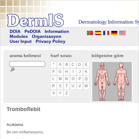
DOIA
PeDOIA
Information
Modules
Organizasyon
User Input
Privacy Policy
arama kelimesi
harf sırası
bölgesine göre
*
A
B
C
D
E
🔎
F
G
H
I
J
K
L
M
N
O
P
Q
R
S
T
U
V
W
X
Y
Z
Tromboflebit
Açıklama
Bir ven enflamasyonu.