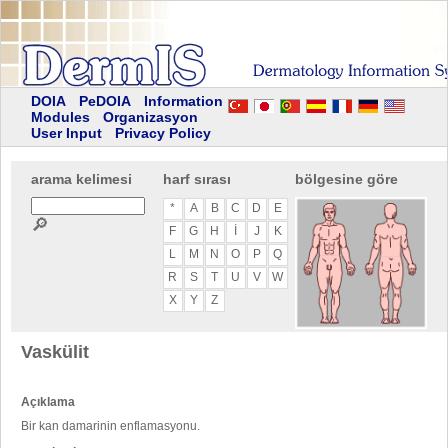
DOIA
PeDOIA
Information
Modules
Organizasyon
User Input
Privacy Policy
arama kelimesi
harf sırası
bölgesine göre
*
A
B
C
D
E
🔎
F
G
H
I
J
K
L
M
N
O
P
Q
R
S
T
U
V
W
X
Y
Z
Vaskülit
Açıklama
Bir kan damarinin enflamasyonu.