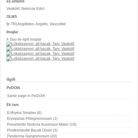
eş anlamlı
Vaskülit, Nekroze Edici
OLMS
[tr-TR] Angiitides, Angiitis, Vasculitid
İmajlar
4 Tanı ile ilgili imajlar
ilgili
PeDOIA
Same page in PeDOIA
Ek tanı
Ecthyma Simplex (6)
Erysipelas Phlegmonosum (1)
Panarteritis Nodosa Kussmaul-Maier (19)
Posttrombotik Bacak Ülseri (3)
Pyoderma Gangrenosum (40)