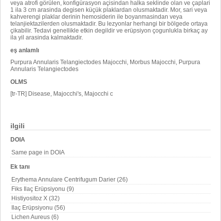
veya atrofi görülen, konfigürasyon açisindan halka seklinde olan ve çaplari
1 ila 3 cm arasinda degisen küçük plaklardan olusmaktadir. Mor, sari veya
kahverengi plaklar derinin hemosiderin ile boyanmasindan veya
telanjiektazilerden olusmaktadir. Bu lezyonlar herhangi bir bölgede ortaya
çikabilir. Tedavi genellikle etkin degildir ve erüpsiyon çogunlukla birkaç ay
ila yil arasinda kalmaktadir.
eş anlamlı
Purpura Annularis Telangiectodes Majocchi, Morbus Majocchi, Purpura
Annularis Telangiectodes
OLMS
[tr-TR] Disease, Majocchi's, Majocchi c
ilgili
DOIA
Same page in DOIA
Ek tanı
Erythema Annulare Centrifugum Darier (26)
Fiks Ilaç Erüpsiyonu (9)
Histiyositoz X (32)
Ilaç Erüpsiyonu (56)
Lichen Aureus (6)