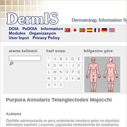
DOIA
PeDOIA
Information
Modules
Organizasyon
User Input
Privacy Policy
arama kelimesi
harf sırası
bölgesine göre
*
A
B
C
D
E
🔎
F
G
H
I
J
K
L
M
N
O
P
Q
R
S
T
U
V
W
X
Y
Z
Purpura Annularis Telangiectodes Majocchi
Açıklama
Özellikle adolesanlarda ve genç eriskinlerde meydana gelen ve etiyolojisi
bilinmeyen kapillarit. Lezyonlar, çogunlukla merkezlerinde bir soluklasma