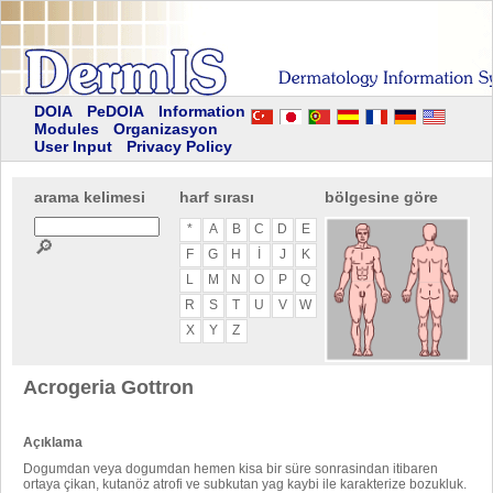
DOIA
PeDOIA
Information
Modules
Organizasyon
User Input
Privacy Policy
arama kelimesi
harf sırası
bölgesine göre
*
A
B
C
D
E
🔎
F
G
H
I
J
K
L
M
N
O
P
Q
R
S
T
U
V
W
X
Y
Z
Acrogeria Gottron
Açıklama
Dogumdan veya dogumdan hemen kisa bir süre sonrasindan itibaren
ortaya çikan, kutanöz atrofi ve subkutan yag kaybi ile karakterize bozukluk.