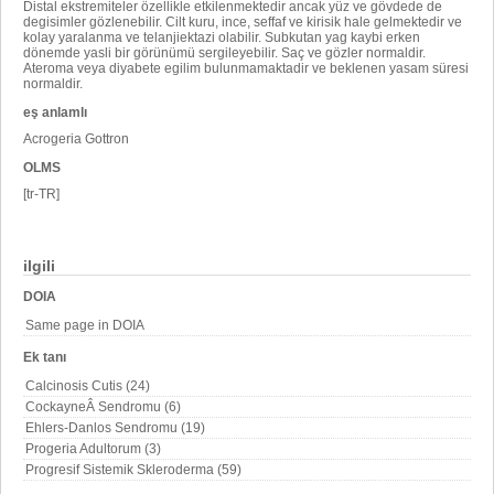
Distal ekstremiteler özellikle etkilenmektedir ancak yüz ve gövdede de
degisimler gözlenebilir. Cilt kuru, ince, seffaf ve kirisik hale gelmektedir ve
kolay yaralanma ve telanjiektazi olabilir. Subkutan yag kaybi erken
dönemde yasli bir görünümü sergileyebilir. Saç ve gözler normaldir.
Ateroma veya diyabete egilim bulunmamaktadir ve beklenen yasam süresi
normaldir.
eş anlamlı
Acrogeria Gottron
OLMS
[tr-TR]
ilgili
DOIA
Same page in DOIA
Ek tanı
Calcinosis Cutis (24)
CockayneÂ Sendromu (6)
Ehlers-Danlos Sendromu (19)
Progeria Adultorum (3)
Progresif Sistemik Skleroderma (59)