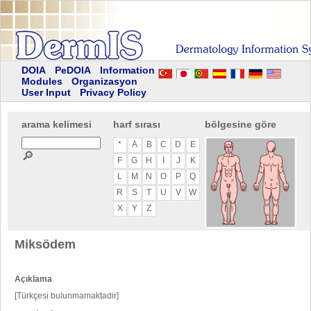
DOIA
PeDOIA
Information
Modules
Organizasyon
User Input
Privacy Policy
arama kelimesi
harf sırası
bölgesine göre
*
A
B
C
D
E
🔎
F
G
H
I
J
K
L
M
N
O
P
Q
R
S
T
U
V
W
X
Y
Z
Miksödem
Açıklama
[Türkçesi bulunmamaktadir]