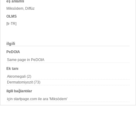
eş anlamlı
Miksödem, Diffüz
OLMS
[tr-TR]
ilgili
PeDOIA
Same page in PeDOIA
Ek tanı
Akromegali (2)
Dermatomiyozit (73)
ilgili bağlantılar
için startpage.com ile ara 'Miksödem'