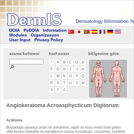
DOIA
PeDOIA
Information
Modules
Organizasyon
User Input
Privacy Policy
arama kelimesi
harf sırası
bölgesine göre
*
A
B
C
D
E
🔎
F
G
H
I
J
K
L
M
N
O
P
Q
R
S
T
U
V
W
X
Y
Z
Angiokeratoma Acroasphycticum Digitorum
Açıklama
Büyüklügü yavasça artan ve yükselmis, sigilli ve koyu renkli hale gelen
ufak kirmizi maküller ile karakterize damar bozuklugu. Lezyonlar, özellikle