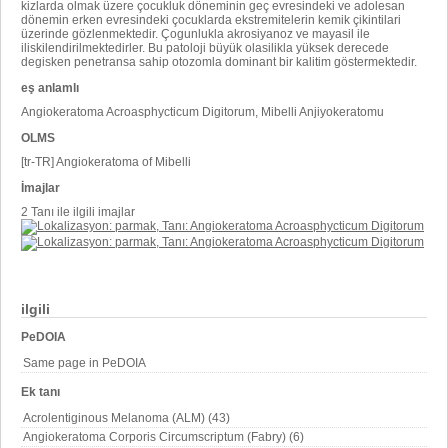
kizlarda olmak üzere çocukluk döneminin geç evresindeki ve adolesan
dönemin erken evresindeki çocuklarda ekstremitelerin kemik çikintilari
üzerinde gözlenmektedir. Çogunlukla akrosiyanoz ve mayasil ile
iliskilendirilmektedirler. Bu patoloji büyük olasilikla yüksek derecede
degisken penetransa sahip otozomla dominant bir kalitim göstermektedir.
eş anlamlı
Angiokeratoma Acroasphycticum Digitorum, Mibelli Anjiyokeratomu
OLMS
[tr-TR] Angiokeratoma of Mibelli
İmajlar
2 Tanı ile ilgili imajlar
ilgili
PeDOIA
Same page in PeDOIA
Ek tanı
Acrolentiginous Melanoma (ALM) (43)
Angiokeratoma Corporis Circumscriptum (Fabry) (6)