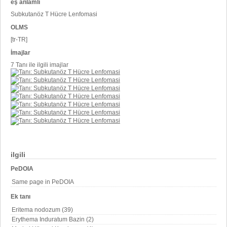
eş anlamlı
Subkutanöz T Hücre Lenfomasi
OLMS
[tr-TR]
İmajlar
7 Tanı ile ilgili imajlar
ilgili
PeDOIA
Same page in PeDOIA
Ek tanı
Eritema nodozum (39)
Erythema Induratum Bazin (2)