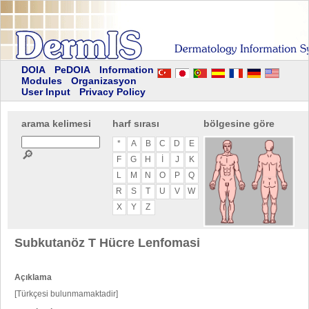
DOIA
PeDOIA
Information
Modules
Organizasyon
User Input
Privacy Policy
arama kelimesi
harf sırası
bölgesine göre
*
A
B
C
D
E
🔎
F
G
H
I
J
K
L
M
N
O
P
Q
R
S
T
U
V
W
X
Y
Z
Subkutanöz T Hücre Lenfomasi
Açıklama
[Türkçesi bulunmamaktadir]