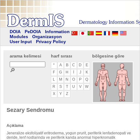
DOIA
PeDOIA
Information
Modules
Organizasyon
User Input
Privacy Policy
arama kelimesi
harf sırası
bölgesine göre
*
A
B
C
D
E
🔎
F
G
H
I
J
K
L
M
N
O
P
Q
R
S
T
U
V
W
X
Y
Z
Sezary Sendromu
Açıklama
Jeneralize eksfoliyatif eritroderma, yogun prurit, periferik lenfadenopati ve
deride, lenf nodlarinda ve periferik kanda anormal hiperkromatik