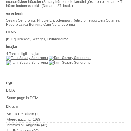
mononükleer hücreler (Sezary hüreleri) ile kendini gösteren bir kutanöz T
hücre lenfomasi sekli. (Dorland, 27. baski)
eş anlamlı
Sezary Sendromu, T-hücre Eritrodermasi, Reticulohistiocytosis Cutanea
Hyperplastica Benigna Cum Melanodermia
OLMS
[tr-TR] Disease, Sezary's, Erythroderma
İmajlar
4 Tanı ile ilgili imajlar
ilgili
DOIA
Same page in DOIA
Ek tanı
Aktinik Retiküloid (1)
Atopik Egzama (193)
Ichthyosis Congenita (43)
Ilaç Erüpsiyonu (56)