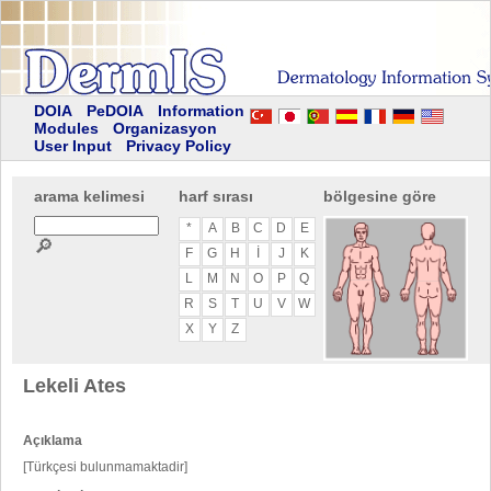
DOIA
PeDOIA
Information
Modules
Organizasyon
User Input
Privacy Policy
arama kelimesi
harf sırası
bölgesine göre
*
A
B
C
D
E
🔎
F
G
H
I
J
K
L
M
N
O
P
Q
R
S
T
U
V
W
X
Y
Z
Lekeli Ates
Açıklama
[Türkçesi bulunmamaktadir]