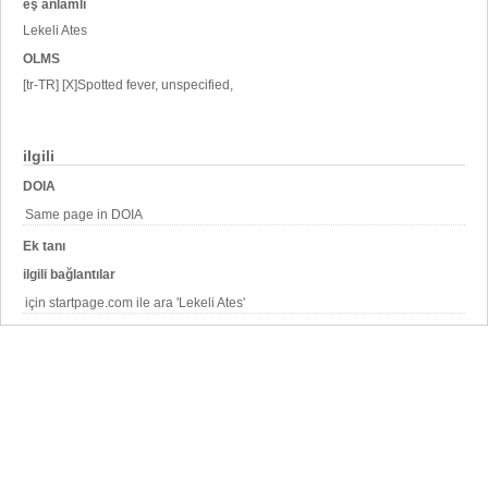
eş anlamlı
Lekeli Ates
OLMS
[tr-TR] [X]Spotted fever, unspecified,
ilgili
DOIA
Same page in DOIA
Ek tanı
ilgili bağlantılar
için startpage.com ile ara 'Lekeli Ates'