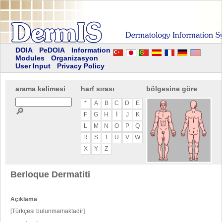
DOIA
PeDOIA
Information
Modules
Organizasyon
User Input
Privacy Policy
arama kelimesi
harf sırası
bölgesine göre
*
A
B
C
D
E
🔎
F
G
H
I
J
K
L
M
N
O
P
Q
R
S
T
U
V
W
X
Y
Z
Berloque Dermatiti
Açıklama
[Türkçesi bulunmamaktadir]