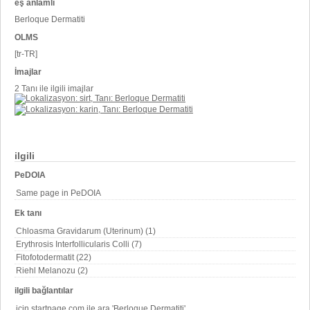
eş anlamlı
Berloque Dermatiti
OLMS
[tr-TR]
İmajlar
2 Tanı ile ilgili imajlar
ilgili
PeDOIA
Same page in PeDOIA
Ek tanı
Chloasma Gravidarum (Uterinum) (1)
Erythrosis Interfollicularis Colli (7)
Fitofotodermatit (22)
Riehl Melanozu (2)
ilgili bağlantılar
için startpage.com ile ara 'Berloque Dermatiti'