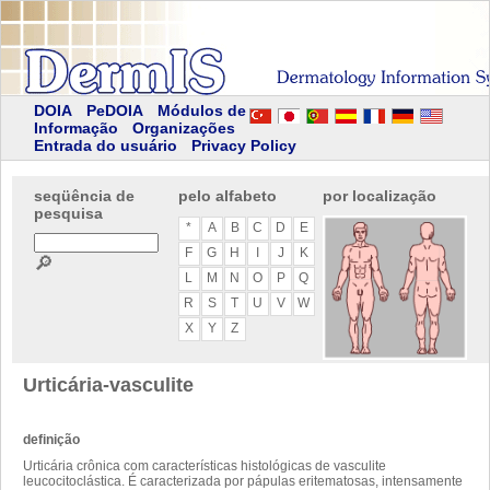
DOIA
PeDOIA
Módulos de
Informação
Organizações
Entrada do usuário
Privacy Policy
seqüência de
pelo alfabeto
por localização
pesquisa
*
A
B
C
D
E
F
G
H
I
J
K
🔎
L
M
N
O
P
Q
R
S
T
U
V
W
X
Y
Z
Urticária-vasculite
definição
Urticária crônica com características histológicas de vasculite
leucocitoclástica. É caracterizada por pápulas eritematosas, intensamente