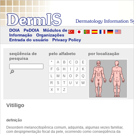
DOIA
PeDOIA
Módulos de
Informação
Organizações
Entrada do usuário
Privacy Policy
seqüência de
pelo alfabeto
por localização
pesquisa
*
A
B
C
D
E
F
G
H
I
J
K
🔎
L
M
N
O
P
Q
R
S
T
U
V
W
X
Y
Z
Vitiligo
definição
Desordem melanocitopênica comum, adquirida, algumas vezes familiar,
com despigmentação focal da pele, ocorrendo como conseqüência da