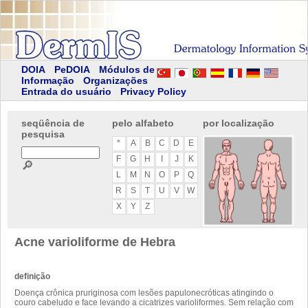
DOIA
PeDOIA
Módulos de
Informação
Organizações
Entrada do usuário
Privacy Policy
seqüência de
pelo alfabeto
por localização
pesquisa
*
A
B
C
D
E
F
G
H
I
J
K
🔎
L
M
N
O
P
Q
R
S
T
U
V
W
X
Y
Z
Acne varioliforme de Hebra
definição
Doença crônica pruriginosa com lesões papulonecróticas atingindo o
couro cabeludo e face levando a cicatrizes varioliformes. Sem relação com