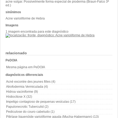
acne vulgar. Possivelmente forma especial de pioderma (Braun-Falco 3ª
ed.)
sinónimos
Acne varioliforme de Hebra
Imagens
1 imagem encontrada para este diagnóstico
relacionado
PeDOIA
Mesma página em PeDOIA
diagnósticos diferenciais
Acné excoriée des jeunes filles (4)
Atrofodermia Vermiculada (4)
Hidroa vaciniforme (9)
Histiocitose X (32)
Impetigo contagioso de pequenas vesículas (17)
Papulonecrotic Tuberculid (2)
Pediculose do couro cabeludo (1)
Pitiríase liquenóide varioliforme aguda (Mucha-Habermann) (13)