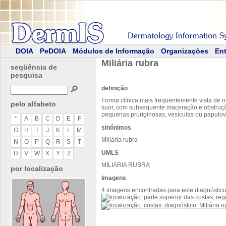
DOIA
PeDOIA
Módulos de Informação
Organizações
Ent
Miliária rubra
seqüência de
pesquisa
🔎
definição
Forma clínica mais freqüentemente vista de 
pelo alfabeto
suor, com subsequente maceração e obstrução 
pequenas pruriginosas, vesículas ou papulove
*
A
B
C
D
E
F
sinónimos
G
H
I
J
K
L
M
Miliária rubra
N
O
P
Q
R
S
T
UMLS
U
V
W
X
Y
Z
MILIARIA RUBRA
por localização
Imagens
4 imagens encontradas para este diagnóstic