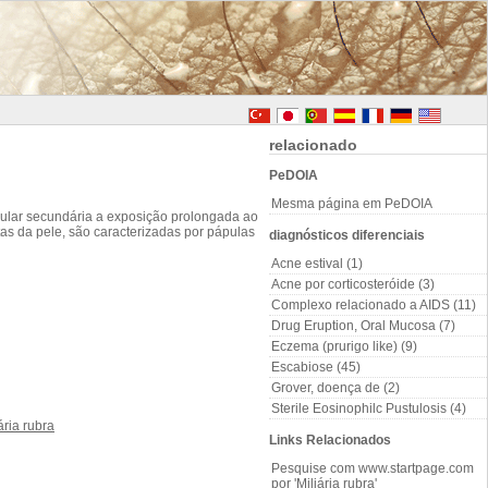
relacionado
PeDOIA
Mesma página em PeDOIA
cular secundária a exposição prolongada ao
tas da pele, são caracterizadas por pápulas
diagnósticos diferenciais
Acne estival (1)
Acne por corticosteróide (3)
Complexo relacionado a AIDS (11)
Drug Eruption, Oral Mucosa (7)
Eczema (prurigo like) (9)
Escabiose (45)
Grover, doença de (2)
Sterile Eosinophilc Pustulosis (4)
Links Relacionados
Pesquise com www.startpage.com
por 'Miliária rubra'