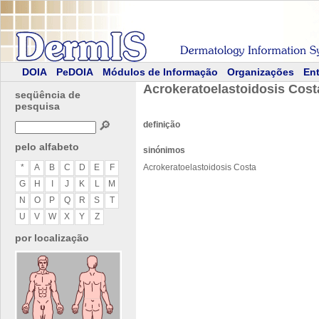
DOIA
PeDOIA
Módulos de Informação
Organizações
Ent
Acrokeratoelastoidosis Cost
seqüência de
pesquisa
🔎
definição
pelo alfabeto
sinónimos
*
A
B
C
D
E
F
Acrokeratoelastoidosis Costa
G
H
I
J
K
L
M
N
O
P
Q
R
S
T
U
V
W
X
Y
Z
por localização