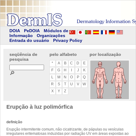
DOIA
PeDOIA
Módulos de
Informação
Organizações
Entrada do usuário
Privacy Policy
seqüência de
pelo alfabeto
por localização
pesquisa
*
A
B
C
D
E
F
G
H
I
J
K
🔎
L
M
N
O
P
Q
R
S
T
U
V
W
X
Y
Z
Erupção à luz polimórfica
definição
Erupção intermitente comum, não cicatrizante, de pápulas ou vesículas
irregulares eritematosas induzidas por radiação UV em áreas expostas ao