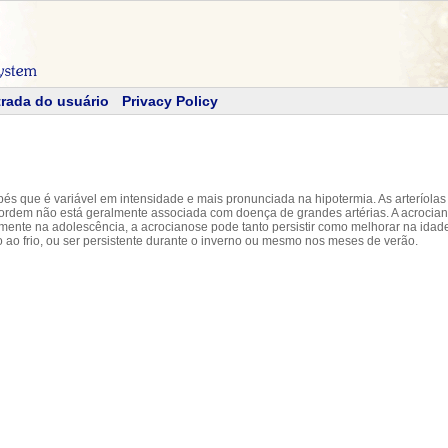
rada do usuário
Privacy Policy
s que é variável em intensidade e mais pronunciada na hipotermia. As arteríolas 
sordem não está geralmente associada com doença de grandes artérias. A acrocia
mumente na adolescência, a acrocianose pode tanto persistir como melhorar na ida
 ao frio, ou ser persistente durante o inverno ou mesmo nos meses de verão.