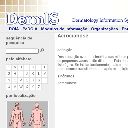
DOIA
PeDOIA
Módulos de Informação
Organizações
Ent
Acrocianose
seqüência de
pesquisa
🔎
definição
Descoloração azulada simétrica das mãos e pé
pelo alfabeto
os pequenos vasos estão dilatados. Esta de
fisiológica. Se iniciar tardiamente, mais co
*
A
B
C
D
E
F
pode ocorrer transitoriamente após exposição
G
H
I
J
K
L
M
sinónimos
N
O
P
Q
R
S
T
Acrocianose
U
V
W
X
Y
Z
por localização