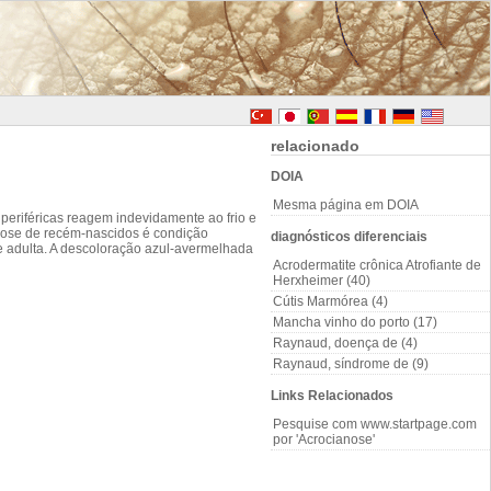
relacionado
DOIA
Mesma página em DOIA
periféricas reagem indevidamente ao frio e
nose de recém-nascidos é condição
diagnósticos diferenciais
de adulta. A descoloração azul-avermelhada
Acrodermatite crônica Atrofiante de
Herxheimer (40)
Cútis Marmórea (4)
Mancha vinho do porto (17)
Raynaud, doença de (4)
Raynaud, síndrome de (9)
Links Relacionados
Pesquise com www.startpage.com
por 'Acrocianose'