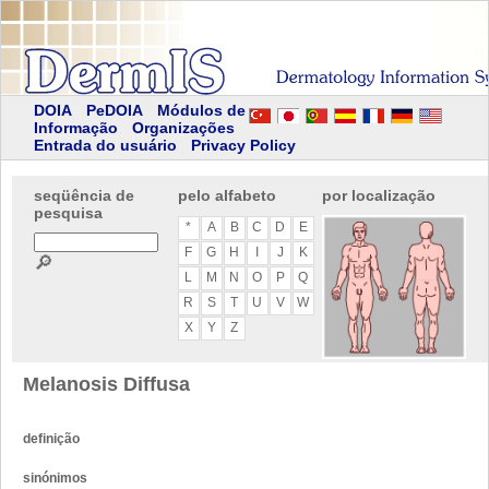
DOIA
PeDOIA
Módulos de
Informação
Organizações
Entrada do usuário
Privacy Policy
seqüência de
pelo alfabeto
por localização
pesquisa
*
A
B
C
D
E
F
G
H
I
J
K
🔎
L
M
N
O
P
Q
R
S
T
U
V
W
X
Y
Z
Melanosis Diffusa
definição
sinónimos