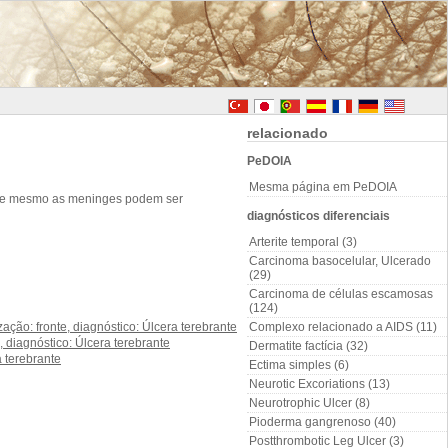
relacionado
PeDOIA
Mesma página em PeDOIA
nio e mesmo as meninges podem ser
diagnósticos diferenciais
Arterite temporal (3)
Carcinoma basocelular, Ulcerado
(29)
Carcinoma de células escamosas
(124)
Complexo relacionado a AIDS (11)
Dermatite factícia (32)
Ectima simples (6)
Neurotic Excoriations (13)
Neurotrophic Ulcer (8)
Pioderma gangrenoso (40)
Postthrombotic Leg Ulcer (3)