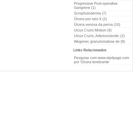
Progressive Post-operative
Gangrene (1)
Scrophuloderma (7)
Úlcera por raio-X (2)
Úlcera venosa da perna (10)
Ulcus Cruris Mixtum (9)
Ulcus Cruris, Arteriosclerotic (2)
Wegener, granulomatose de (9)
Links Relacionados
Pesquise com www.startpage.com
por 'Úlcera terebrante'