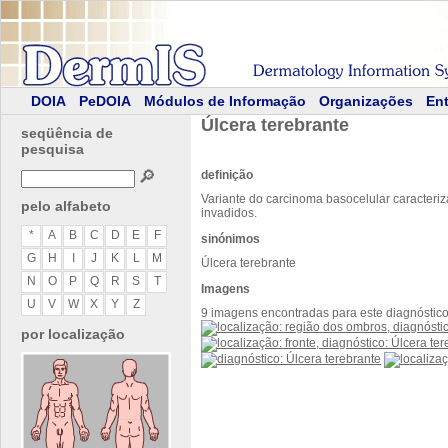
DOIA
PeDOIA
Módulos de Informação
Organizações
Ent
Úlcera terebrante
seqüência de
pesquisa
🔎
definição
Variante do carcinoma basocelular caracteri
pelo alfabeto
invadidos.
*
A
B
C
D
E
F
sinónimos
G
H
I
J
K
L
M
Úlcera terebrante
N
O
P
Q
R
S
T
Imagens
U
V
W
X
Y
Z
9 imagens encontradas para este diagnóstic
por localização