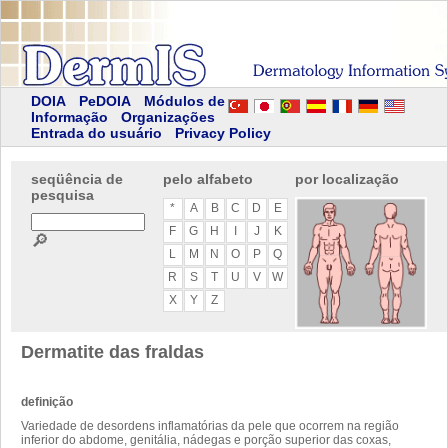
DOIA
PeDOIA
Módulos de
Informação
Organizações
Entrada do usuário
Privacy Policy
seqüência de
pelo alfabeto
por localização
pesquisa
*
A
B
C
D
E
F
G
H
I
J
K
🔎
L
M
N
O
P
Q
R
S
T
U
V
W
X
Y
Z
Dermatite das fraldas
definição
Variedade de desordens inflamatórias da pele que ocorrem na região
inferior do abdome, genitália, nádegas e porção superior das coxas,