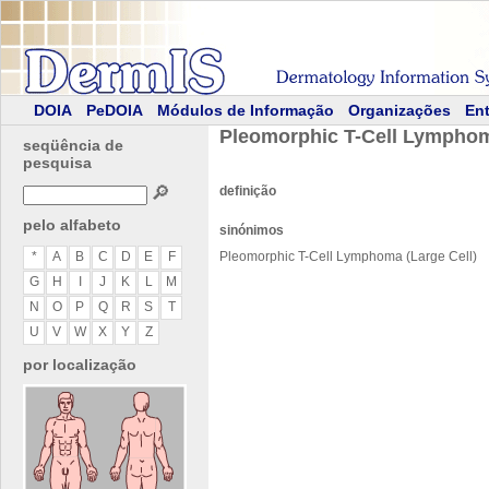
DOIA
PeDOIA
Módulos de Informação
Organizações
Ent
Pleomorphic T-Cell Lymphom
seqüência de
pesquisa
🔎
definição
pelo alfabeto
sinónimos
*
A
B
C
D
E
F
Pleomorphic T-Cell Lymphoma (Large Cell)
G
H
I
J
K
L
M
N
O
P
Q
R
S
T
U
V
W
X
Y
Z
por localização