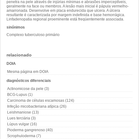
penetra na pele através de injúrias mínimas e abrasões imperceptíveis,
geralmente na face ou membros. A lesão mais inicial é pápula vermelho-
amarronada. Desenvolve em placa endurecida que ulcera. A úlcera
resultante é caracterizada por margem indefinida e base hemorrágica.
Linfadenopatia regional proeminente está freqüentemente associada.
sinónimos
Complexo tuberculoso primário
relacionado
DOIA
Mesma página em DOIA
diagnósticos diferenciais
Actinomicose da pele (3)
BCG-Lupus (1)
Carcinoma de células escamosas (124)
Infeção micobacteriana atípica (26)
Leishmaniose (13)
Lues terciária (3)
Lúpus vulgar (16)
Pioderma gangrenoso (40)
Scrophuloderma (7)