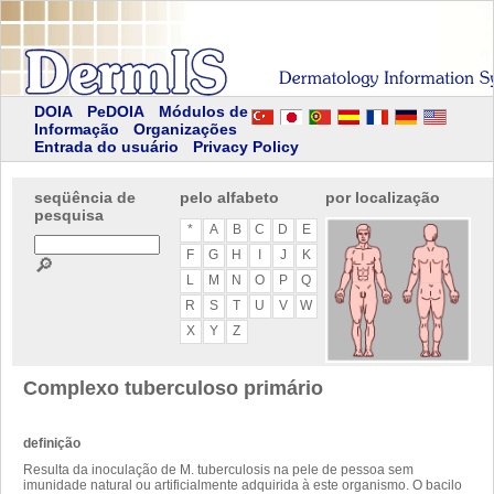
DOIA
PeDOIA
Módulos de
Informação
Organizações
Entrada do usuário
Privacy Policy
seqüência de
pelo alfabeto
por localização
pesquisa
*
A
B
C
D
E
F
G
H
I
J
K
🔎
L
M
N
O
P
Q
R
S
T
U
V
W
X
Y
Z
Complexo tuberculoso primário
definição
Resulta da inoculação de M. tuberculosis na pele de pessoa sem
imunidade natural ou artificialmente adquirida à este organismo. O bacilo