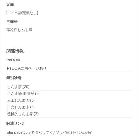
定義
[ドイツ語定義なし]
同義語
寒冷性じんま疹
関連情報
PeDOIA
PeDOIAに同ページあり
鑑別診断
じんま疹 (20)
じんま疹-血管炎 (9)
人工じんま疹 (5)
日光じんま疹 (3)
機械的じんま疹 (3)
関連リンク
startpage.comで検索してください '寒冷性じんま疹'