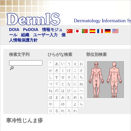
DOIA
PeDOIA
情報モジュ
ール
組織
ユーザー入力
個
人情報保護方針
検索文字列
ひらがな検索
部位別検索
*
あ
い
う
え
お
🔎
か
き
く
け
こ
さ
し
す
せ
そ
た
ち
つ
て
と
な
に
ぬ
ね
の
は
ひ
ふ
へ
ほ
ま
み
む
め
も
や
ゆ
よ
ら
り
る
れ
ろ
わ
寒冷性じんま疹