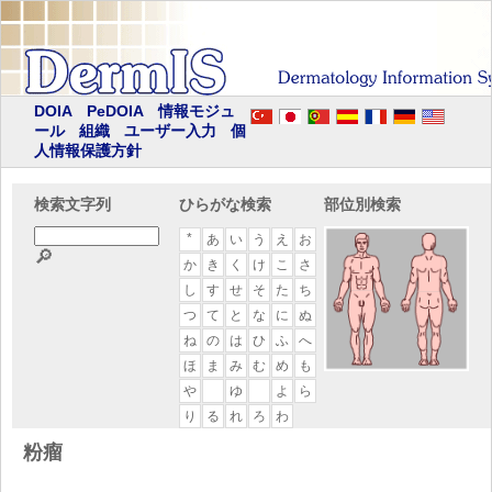
DOIA
PeDOIA
情報モジュ
ール
組織
ユーザー入力
個
人情報保護方針
検索文字列
ひらがな検索
部位別検索
*
あ
い
う
え
お
🔎
か
き
く
け
こ
さ
し
す
せ
そ
た
ち
つ
て
と
な
に
ぬ
ね
の
は
ひ
ふ
へ
ほ
ま
み
む
め
も
や
ゆ
よ
ら
り
る
れ
ろ
わ
粉瘤