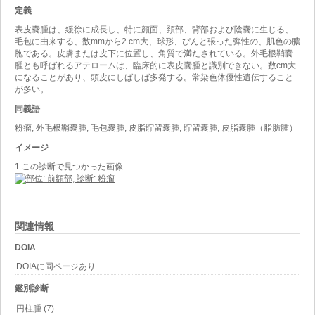
定義
表皮嚢腫は、緩徐に成長し、特に顔面、頚部、背部および陰嚢に生じる、
毛包に由来する、数mmから2 cm大、球形、ぴんと張った弾性の、肌色の膿
胞である。皮膚または皮下に位置し、角質で満たされている。外毛根鞘嚢
腫とも呼ばれるアテロームは、臨床的に表皮嚢腫と識別できない。数cm大
になることがあり、頭皮にしばしば多発する。常染色体優性遺伝すること
が多い。
同義語
粉瘤, 外毛根鞘嚢腫, 毛包嚢腫, 皮脂貯留嚢腫, 貯留嚢腫, 皮脂嚢腫（脂肪腫）
イメージ
1 この診断で見つかった画像
関連情報
DOIA
DOIAに同ページあり
鑑別診断
円柱腫 (7)