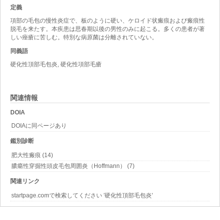
定義
項部の毛包の慢性炎症で、板のように硬い、ケロイド状瘢痕および瘢痕性
脱毛を来たす。本疾患は思春期以後の男性のみに起こる。多くの患者が著
しい痤瘡に苦しむ。特別な病原菌は分離されていない。
同義語
硬化性頂部毛包炎, 硬化性項部毛瘡
関連情報
DOIA
DOIAに同ページあり
鑑別診断
肥大性瘢痕 (14)
膿瘍性穿掘性頭皮毛包周囲炎（Hoffmann） (7)
関連リンク
startpage.comで検索してください '硬化性頂部毛包炎'