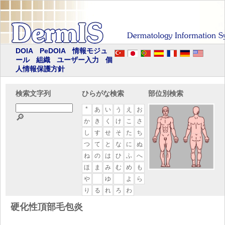
DOIA
PeDOIA
情報モジュ
ール
組織
ユーザー入力
個
人情報保護方針
検索文字列
ひらがな検索
部位別検索
*
あ
い
う
え
お
🔎
か
き
く
け
こ
さ
し
す
せ
そ
た
ち
つ
て
と
な
に
ぬ
ね
の
は
ひ
ふ
へ
ほ
ま
み
む
め
も
や
ゆ
よ
ら
り
る
れ
ろ
わ
硬化性頂部毛包炎