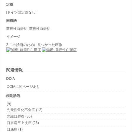
定義
[ドイツ語定義なし]
同義語
前癌性白斑症, 前癌性白斑症
イメージ
2 この診断のために見つかった画像
関連情報
DOIA
DOIAに同ページあり
鑑別診断
(9)
先天性角化不全症 (12)
光線口唇炎 (30)
口唇扁平上皮癌 (26)
口底癌 (1)