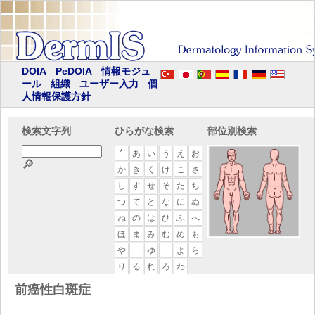
DOIA
PeDOIA
情報モジュ
ール
組織
ユーザー入力
個
人情報保護方針
検索文字列
ひらがな検索
部位別検索
*
あ
い
う
え
お
🔎
か
き
く
け
こ
さ
し
す
せ
そ
た
ち
つ
て
と
な
に
ぬ
ね
の
は
ひ
ふ
へ
ほ
ま
み
む
め
も
や
ゆ
よ
ら
り
る
れ
ろ
わ
前癌性白斑症